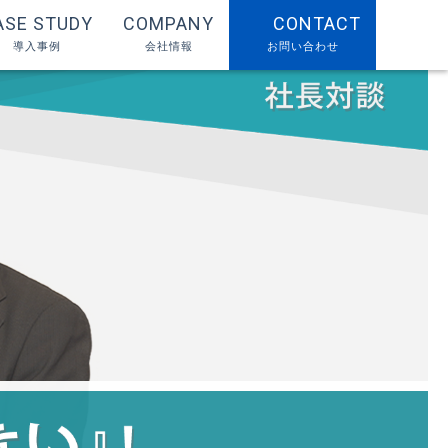
ASE STUDY
COMPANY
CONTACT
導入事例
会社情報
お問い合わせ
一覧
会社概要
コンセプト
社長メッセージ
取引先
ューション
セミナー
コラム・対談
ービス
カタログ
ーション
採用情報